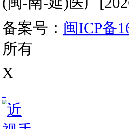
(闽-南-延)医广[2026
备案号：
闽ICP备16
所有
X